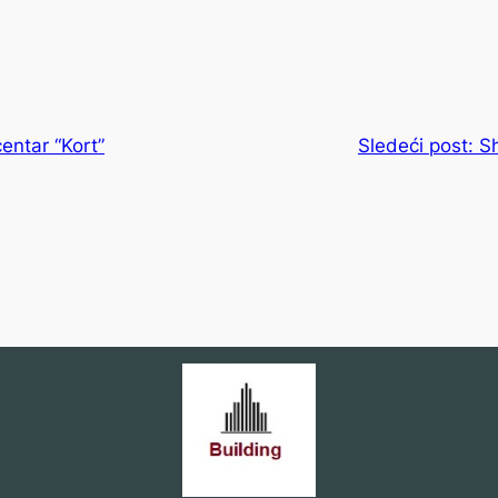
entar “Kort”
Sledeći post:
S